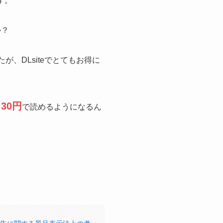
す。
か？
、DLsiteでとてもお得に
30円
と
で読めるようになるん