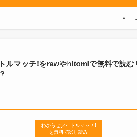
T
ルマッチ!をrawやhitomiで無料で読
？
わからせタイトルマッチ!
を無料で試し読み