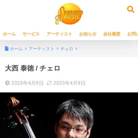
ホーム
サービス
アーティスト
お知らせ
会社概要
お問
ホーム
アーティスト
チェロ
大西 泰徳 / チェロ
2019年4月9日
2023年4月9日