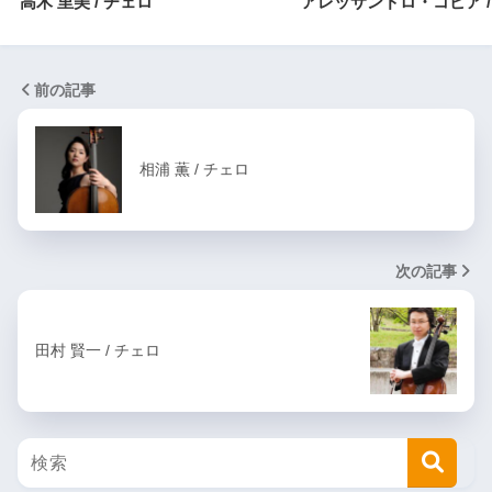
高木 里美 / チェロ
アレッサンドロ・コピア /
前の記事
相浦 薫 / チェロ
次の記事
田村 賢一 / チェロ