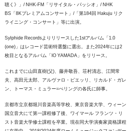
聴く》」/ NHK-FM「リサイタル・パッシオ」/ NHK
BS「8Kプレミアムコンサート」/「第184回 Hakuju リク
ライニング・コンサート」等に出演。
Sylphide Recordsよりリリースした1stアルバム「1.0
(one)」はレコード芸術特選盤に選出。また2024年には2
枚目となるアルバム「IO YAMADA」をリリース。
これまでに山田直樹(父)、藤井敬吾、荘村清志、江間常
夫、高田元太郎、アルヴァロ・ピエッリ、リカルド・ガレ
ン、トーマス・ミュラー=ぺリングの各氏に師事。
京都市立京都堀川音楽高等学校、東京音楽大学、ウィーン
国立音大にて第一課程修了後、ワイマール フランツ・リ
スト音楽大学修士課程を卒業。現在同大学演奏家資格課程
に在学中。 2018/2024年度ロームミュージックファンデー