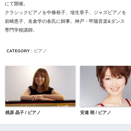
にて開催。
クラシックピアノを中條裕子、埴生章子、ジャズピアノを
岩崎恵子、名倉学の各氏に師事。神戸・甲陽音楽&ダンス
専門学校講師。
CATEGORY :
ピアノ
桃原 晶子 / ピアノ
安達 萌 / ピアノ